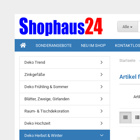
Alle
SONDERANGEBOTE
NEU IM SHOP
KONTAKTLOS
Startseite
Deko Trend
Zinkgefäße
Artikel 
Deko Frühling & Sommer
Art
Blätter, Zweige, Girlanden
Raum- & Tischdekoration
Deko Hochzeit
Deko Herbst & Winter