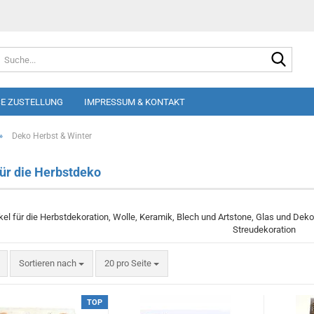
Suche
E ZUSTELLUNG
IMPRESSUM & KONTAKT
»
Deko Herbst & Winter
für die Herbstdeko
ikel für die Herbstdekoration, Wolle, Keramik, Blech und Artstone, Glas und De
Streudekoration
Sortieren nach
pro Seite
Sortieren nach
20 pro Seite
TOP