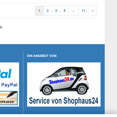
1
2
3
4
...
11
»
9
)
EIN ANGEBOT VON