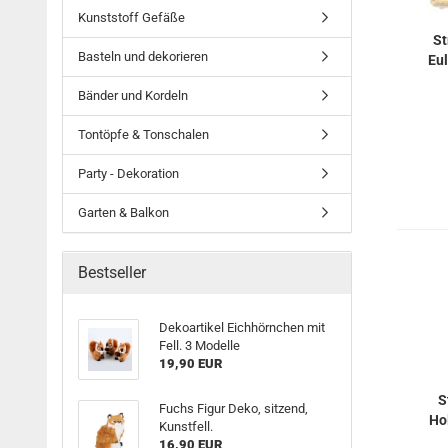
Kunststoff Gefäße
St
Basteln und dekorieren
Eul
Bänder und Kordeln
Tontöpfe & Tonschalen
Party - Dekoration
Garten & Balkon
Bestseller
Dekoartikel Eichhörnchen mit
Fell. 3 Modelle
19,90 EUR
S
Fuchs Figur Deko, sitzend,
Hol
Kunstfell.
16,90 EUR