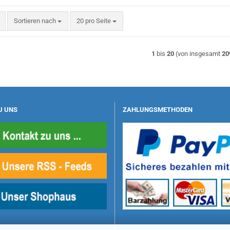
Sortieren nach
pro Seite
Sortieren nach
20 pro Seite
1
bis
20
(von insgesamt
20
U UNS
ZAHLUNGSMETHODEN