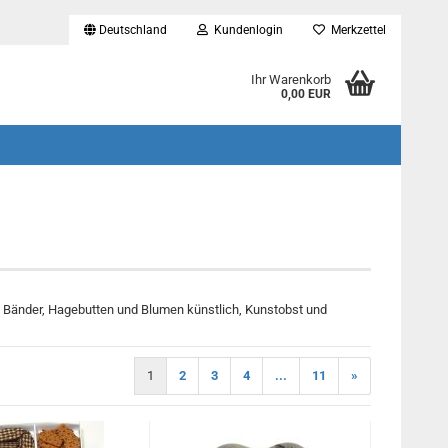
Deutschland
Kundenlogin
Merkzettel
...
Ihr Warenkorb
0,00 EUR
ko Bänder, Hagebutten und Blumen künstlich, Kunstobst und
1
2
3
4
...
11
»