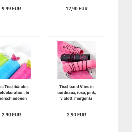
Meter
9,99 EUR
12,90 EUR
es Tischbänder,
Tischband Vlies in
eldekoration. In
bordeaux, rosa, pink,
verschiedenen
violett, margenta
Farben zum
oder braun
auswählen
2,90 EUR
2,90 EUR