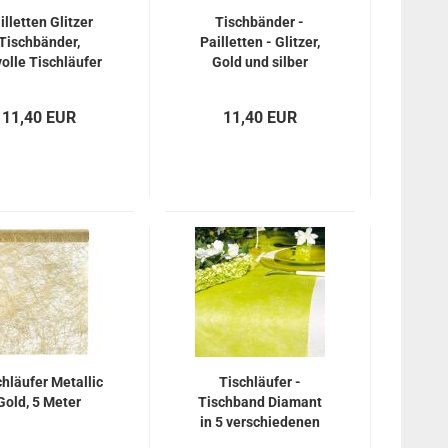
illetten Glitzer
Tischbänder -
Tischbänder,
Pailletten - Glitzer,
volle Tischläufer
Gold und silber
pink
Dekoration - Party -
Event
11,40 EUR
11,40 EUR
chläufer Metallic
Tischläufer -
Gold, 5 Meter
Tischband Diamant
in 5 verschiedenen
Farben, 30cm x 5