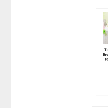
Ti
Bre
10