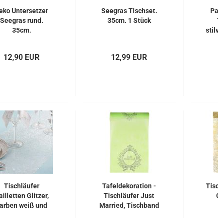
eko Untersetzer
Seegras Tischset.
Pa
Seegras rund.
35cm. 1 Stück
35cm.
stil
12,90 EUR
12,99 EUR
Tischläufer
Tafeldekoration -
Tis
ailletten Glitzer,
Tischläufer Just
arben weiß und
Married, Tischband
rot.
Hochzeit, 5 Meter