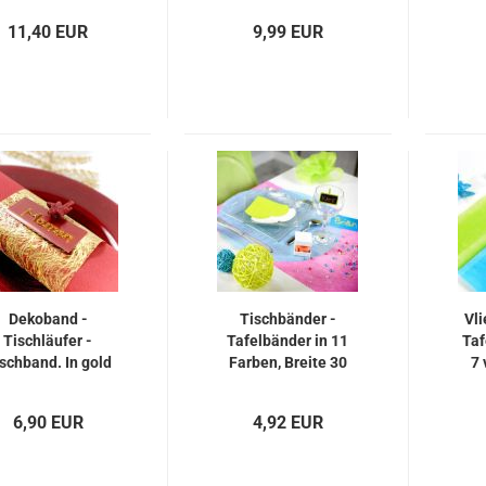
11,40 EUR
9,99 EUR
Dekoband -
Tischbänder -
Vli
Tischläufer -
Tafelbänder in 11
Taf
schband. In gold
Farben, Breite 30
7 
oder silber,
cm, 10 Meter
ischdekoration
6,90 EUR
4,92 EUR
d Schleifenband