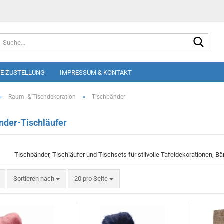
Suche
E ZUSTELLUNG
IMPRESSUM & KONTAKT
»
»
Raum- & Tischdekoration
Tischbänder
nder-Tischläufer
Tischbänder, Tischläufer und Tischsets für stilvolle Tafeldekorationen, B
Sortieren nach
pro Seite
Sortieren nach
20 pro Seite