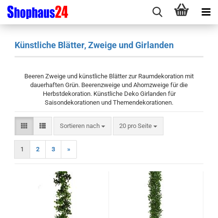
Künstliche Blätter, Zweige und Girlanden
Beeren Zweige und künstliche Blätter zur Raumdekoration mit
dauerhaften Grün. Beerenzweige und Ahornzweige für die
Herbstdekoration. Künstliche Deko Girlanden für
Saisondekorationen und Themendekorationen.
Sortieren nach
pro Seite
Sortieren nach
20 pro Seite
1
2
3
»