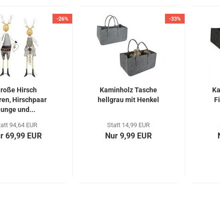
-26%
-33%
roße Hirsch
Kaminholz Tasche
Ka
ren, Hirschpaar
hellgrau mit Henkel
F
unge und...
tatt 94,64 EUR
Statt 14,99 EUR
r 69,99 EUR
Nur 9,99 EUR