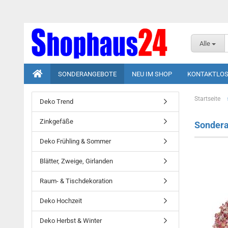
Alle
SONDERANGEBOTE
NEU IM SHOP
KONTAKTLOS
Startseite
Deko Trend
Zinkgefäße
Sondera
Deko Frühling & Sommer
Blätter, Zweige, Girlanden
Raum- & Tischdekoration
Deko Hochzeit
Deko Herbst & Winter