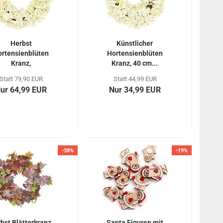
Herbst
Künstlicher
rtensienblüten
Hortensienblüten
Kranz,
Kranz, 40 cm...
remefarben,...
Statt 79,90 EUR
Statt 44,99 EUR
ur 64,99 EUR
Nur 34,99 EUR
-38%
-19%
bst Blätterkranz,
Santa Figuren mit