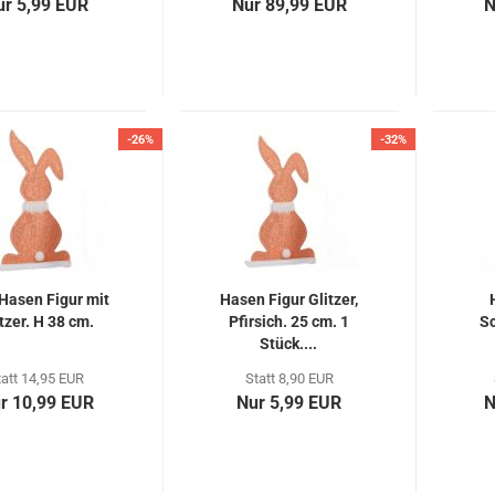
ur 5,99 EUR
Nur 89,99 EUR
N
-26%
-32%
Hasen Figur mit
Hasen Figur Glitzer,
tzer. H 38 cm.
Pfirsich. 25 cm. 1
Sc
Stück....
tatt 14,95 EUR
Statt 8,90 EUR
r 10,99 EUR
Nur 5,99 EUR
N