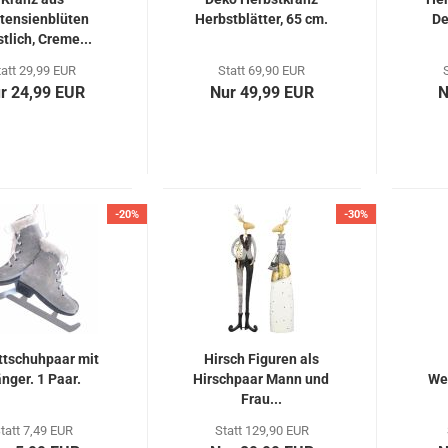
tensienblüten
Herbstblätter, 65 cm.
De
tlich, Creme...
tatt 29,99 EUR
Statt 69,90 EUR
r 24,99 EUR
Nur 49,99 EUR
N
-20%
-30%
ttschuhpaar mit
Hirsch Figuren als
nger. 1 Paar.
Hirschpaar Mann und
We
Frau...
tatt 7,49 EUR
Statt 129,90 EUR