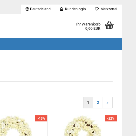
Deutschland
Kundenlogin
Merkzettel
...
Ihr Warenkorb
0,00 EUR
1
2
»
-18%
-22%