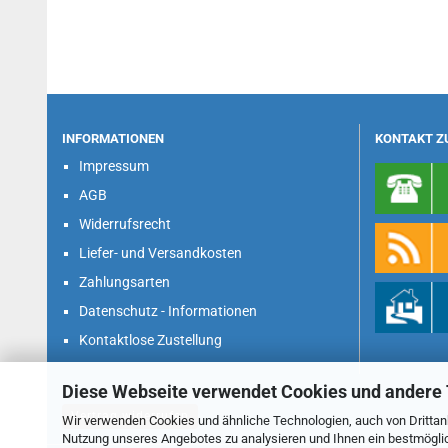
INFORMATIONEN
KONTAKT Z
Impressum
AGB
Widerrufsrecht
Liefer- und Versandkosten
Zahlungsarten
Datenschutz - Informationen
Kontaktlose Zustellung
Diese Webseite verwendet Cookies und andere
Vertrag widerrufen
Wir verwenden Cookies und ähnliche Technologien, auch von Drittanb
Nutzung unseres Angebotes zu analysieren und Ihnen ein bestmöglich