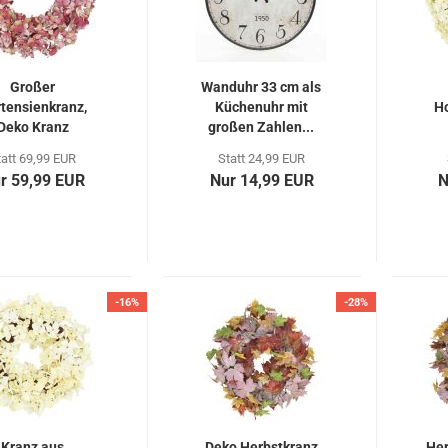
Großer
Wanduhr 33 cm als
tensienkranz,
Küchenuhr mit
Ho
Deko Kranz
großen Zahlen...
Brombeer,...
C
tatt 69,99 EUR
Statt 24,99 EUR
r 59,99 EUR
Nur 14,99 EUR
N
-16%
-28%
Kranz aus
Deko Herbstkranz
Her