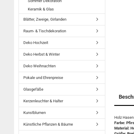
Sommer Dekoration
Keramik & Glas
Blätter, Zweige, Girlanden
Raum- & Tischdekoration
Deko Hochzeit
Deko Herbst & Winter
Deko Weihnachten
Pokale und Ehrenpreise
Glasgefäße
Besch
Kerzenleuchter & Halter
Kunstblumen
Holz Hasen 
Farbe: Pfir
Künstliche Pflanzen & Bäume
Material: H
Größe: Brei