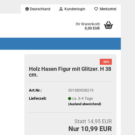
Deutschland
Kundenlogin
Merkzettel
...
Ihr Warenkorb
0,00 EUR
-26%
Holz Hasen Figur mit Glitzer. H 38
cm.
Art.Nr.:
301580038219
Lieferzeit:
ca. 3-4 Tage
(Ausland abweichend)
Statt 14,95 EUR
Nur 10,99 EUR