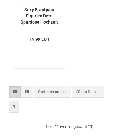
Sexy Brautpaar
Figur im Bett,
Spardose Hochzeit
Geldgeschenk
19,99 EUR
Sortieren nach
pro Seite
Sortieren nach
20 pro Seite
1
1
bis
11
(von insgesamt
11
)