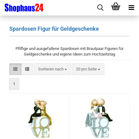
Spardosen Figur für Geldgeschenke
Pfiffige und ausgefallene Spardosen mit Brautpaar Figuren für
Geldgeschenke und eigene Ideen zum Hochzeitstag
Sortieren nach
pro Seite
Sortieren nach
20 pro Seite
1