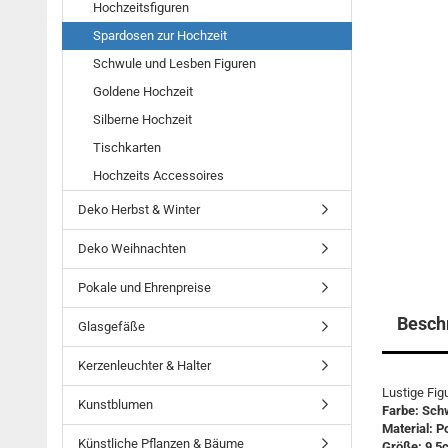
Hochzeitsfiguren
Spardosen zur Hochzeit
Schwule und Lesben Figuren
Goldene Hochzeit
Silberne Hochzeit
Tischkarten
Hochzeits Accessoires
Deko Herbst & Winter
Deko Weihnachten
Pokale und Ehrenpreise
Besch
Glasgefäße
Kerzenleuchter & Halter
Lustige Fig
Kunstblumen
Farbe: Sch
Material: P
Künstliche Pflanzen & Bäume
Größe: 9,5