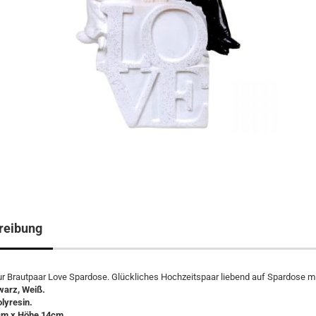
reibung
ur Brautpaar Love Spardose. Glückliches Hochzeitspaar liebend auf Spardose mi
warz, Weiß.
olyresin.
cm x Höhe 14cm.