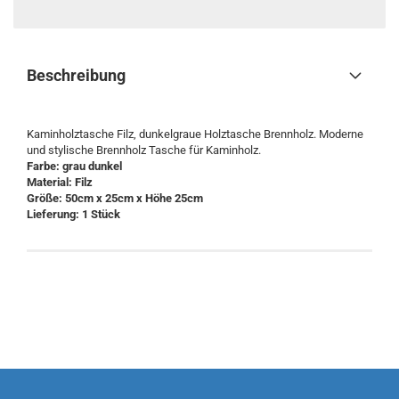
Beschreibung
Kaminholztasche Filz, dunkelgraue Holztasche Brennholz. Moderne
und stylische Brennholz Tasche für Kaminholz.
Farbe: grau dunkel
Material: Filz
Größe: 50cm x 25cm x Höhe 25cm
Lieferung: 1 Stück