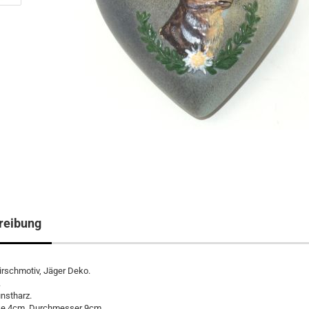
reibung
irschmotiv, Jäger Deko.
.
unstharz.
ke 4cm, Durchmesser 9cm.