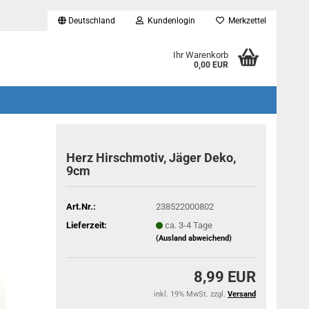
Deutschland
Kundenlogin
Merkzettel
...
Ihr Warenkorb
0,00 EUR
Herz Hirschmotiv, Jäger Deko,
9cm
Art.Nr.:
238522000802
Lieferzeit:
ca. 3-4 Tage
(Ausland abweichend)
8,99 EUR
inkl. 19% MwSt. zzgl.
Versand