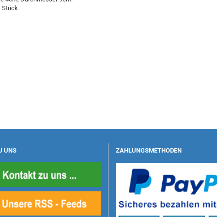
1 Stück
U UNS
ZAHLUNGSMETHODEN