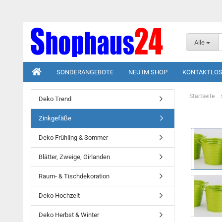
Alle
SONDERANGEBOTE
NEU IM SHOP
KONTAKTLOS
Startseite
Deko Trend
Zinkgefäße
Deko Frühling & Sommer
Blätter, Zweige, Girlanden
Raum- & Tischdekoration
Deko Hochzeit
Deko Herbst & Winter