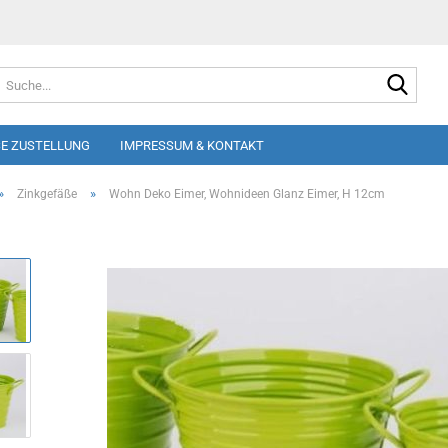
Suche
E ZUSTELLUNG
IMPRESSUM & KONTAKT
»
»
Zinkgefäße
Wohn Deko Eimer, Wohnideen Glanz Eimer, H 12cm