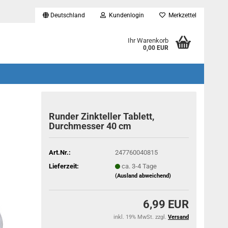
Deutschland
Kundenlogin
Merkzettel
...
Ihr Warenkorb
0,00 EUR
Runder Zinkteller Tablett,
Durchmesser 40 cm
Art.Nr.:
247760040815
Lieferzeit:
ca. 3-4 Tage
(Ausland abweichend)
6,99 EUR
inkl. 19% MwSt. zzgl.
Versand