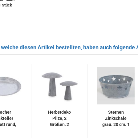
​1 Stück
welche diesen Artikel bestellten, haben auch folgende A
lacher
Herbstdeko
Sternen
kteller
Pilze, 2
Zinkschale
ett rund,
Größen, 2
grau. 20 cm. 1
messer...
Stück.
Stück