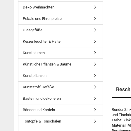
Deko Weihnachten
Pokale und Ehrenpreise
Glasgefäße
Kerzenleuchter & Halter
Kunstblumen
Künstliche Pflanzen & Bäume
Kunstpflanzen
Kunststoff Gefäße
Besch
Basteln und dekorieren
Runder Zink
Bänder und Kordeln
und Tischd
Farbe: Zink
Tontöpfe & Tonschalen
Material: ​M
Durchmess