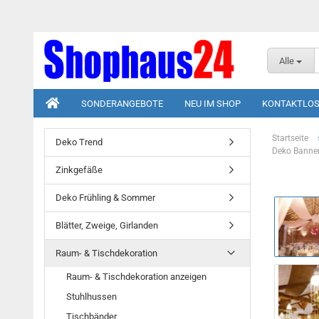
Alle
SONDERANGEBOTE
NEU IM SHOP
KONTAKTLOS
Startseite
Deko Trend
Deko Banner 
Zinkgefäße
Deko Frühling & Sommer
Blätter, Zweige, Girlanden
Raum- & Tischdekoration
Raum- & Tischdekoration anzeigen
Stuhlhussen
Tischbänder