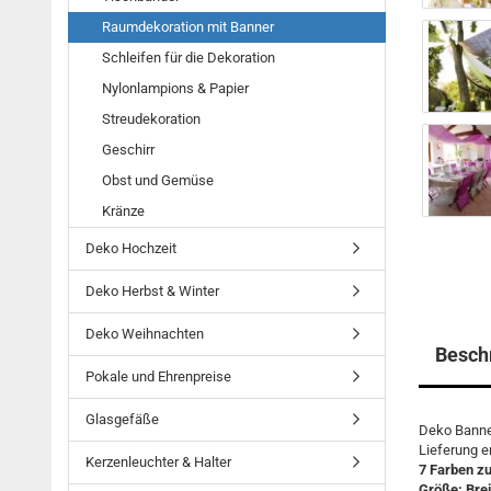
Raumdekoration mit Banner
Schleifen für die Dekoration
Nylonlampions & Papier
Streudekoration
Geschirr
Obst und Gemüse
Kränze
Deko Hochzeit
Deko Herbst & Winter
Deko Weihnachten
Besch
Pokale und Ehrenpreise
Glasgefäße
Deko Banner
Lieferung e
Kerzenleuchter & Halter
7 Farben z
Größe: Bre