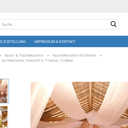
Suche
E ZUSTELLUNG
IMPRESSUM & KONTAKT
»
»
»
Raum- & Tischdekoration
Raumdekoration mit Banner
zur Dekoration, Vliesstoff in 7 Farben, 12 Meter