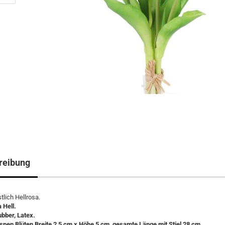
reibung
tlich Hellrosa.
 Hell.
ubber, Latex.
pen Blüten Breite 2,5 cm x Höhe 5 cm, gesamte Länge mit Stiel 28 cm.