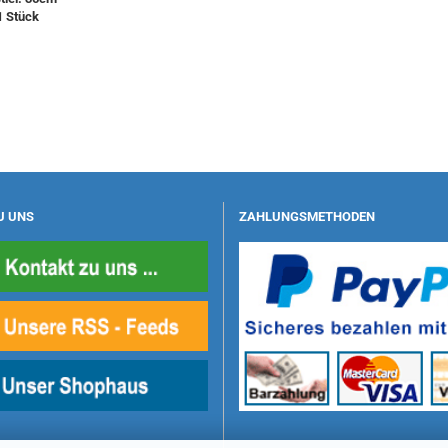
​1 Stück
U UNS
ZAHLUNGSMETHODEN