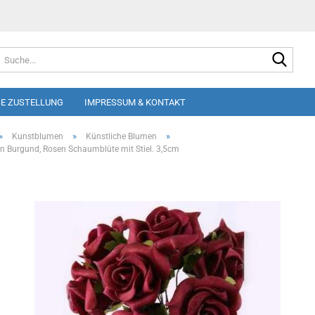
Suche
E ZUSTELLUNG
IMPRESSUM & KONTAKT
»
»
»
Kunstblumen
Künstliche Blumen
 Burgund, Rosen Schaumblüte mit Stiel. 3,5cm