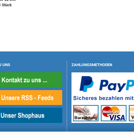
1 Stück
U UNS
ZAHLUNGSMETHODEN