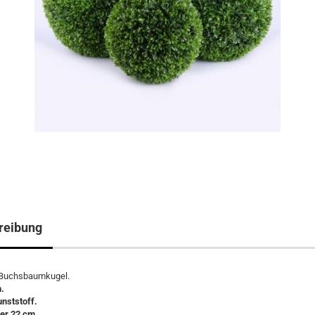
reibung
 Buchsbaumkugel.
.
unststoff.
er 22 cm.