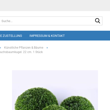
Suche
E ZUSTELLUNG
IMPRESSUM & KONTAKT
»
»
Künstliche Pflanzen & Bäume
Buchsbaumkugel. 22 cm. 1 Stück