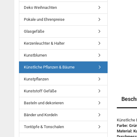
Deko Weihnachten
Pokale und Ehrenpreise
Glasgefäße
Kerzenleuchter & Halter
Kunstblumen
Künstliche Pflanzen & Bäume
Kunstpflanzen
Kunststoff Gefäße
Besch
Basteln und dekorieren
Bänder und Kordeln
Künstliche
Farbe: Grün
Tontöpfe & Tonschalen
Material: K
Durchmess