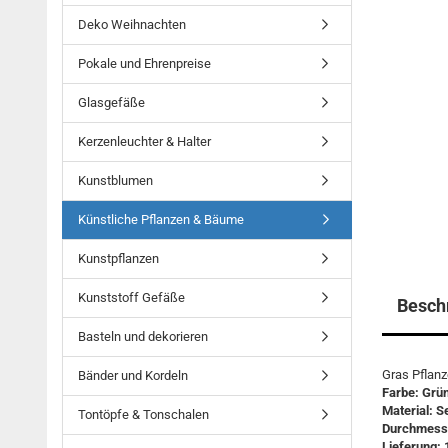
Deko Weihnachten
Pokale und Ehrenpreise
Glasgefäße
Kerzenleuchter & Halter
Kunstblumen
Künstliche Pflanzen & Bäume
Kunstpflanzen
Kunststoff Gefäße
Besch
Basteln und dekorieren
Gras Pflanz
Bänder und Kordeln
Farbe: Grün
Material: S
Tontöpfe & Tonschalen
Durchmesse
Lieferung: 