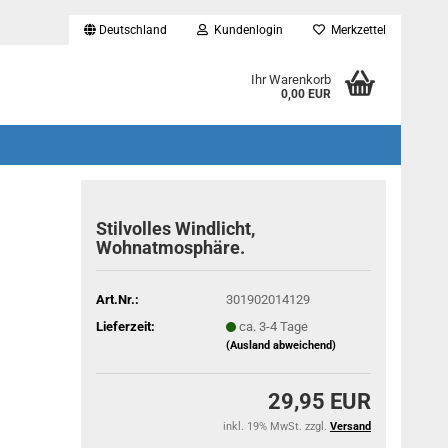
Deutschland
Kundenlogin
Merkzettel
...
Ihr Warenkorb
0,00 EUR
Stilvolles Windlicht,
Wohnatmosphäre.
Art.Nr.:
301902014129
Lieferzeit:
ca. 3-4 Tage
(Ausland abweichend)
29,95 EUR
inkl. 19% MwSt. zzgl.
Versand