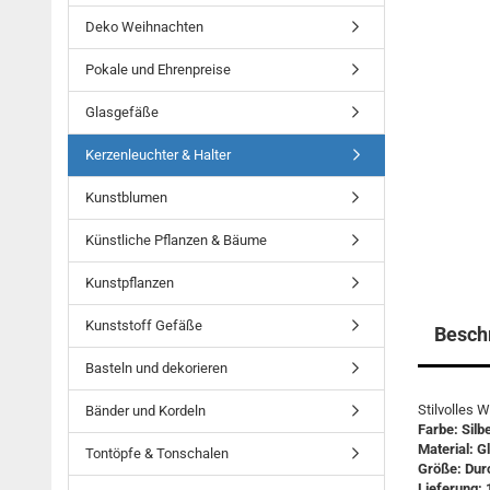
Deko Weihnachten
Pokale und Ehrenpreise
Glasgefäße
Kerzenleuchter & Halter
Kunstblumen
Künstliche Pflanzen & Bäume
Kunstpflanzen
Kunststoff Gefäße
Besch
Basteln und dekorieren
Stilvolles 
Bänder und Kordeln
Farbe: Silbe
Material: G
Tontöpfe & Tonschalen
Größe: Dur
Lieferung: 