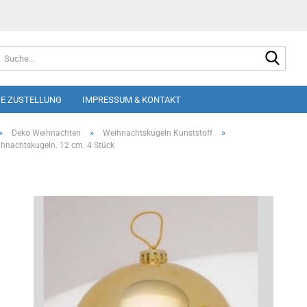
Suche
E ZUSTELLUNG
IMPRESSUM & KONTAKT
»
»
»
Deko Weihnachten
Weihnachtskugeln Kunststoff
hnachtskugeln. 12 cm. 4 Stück