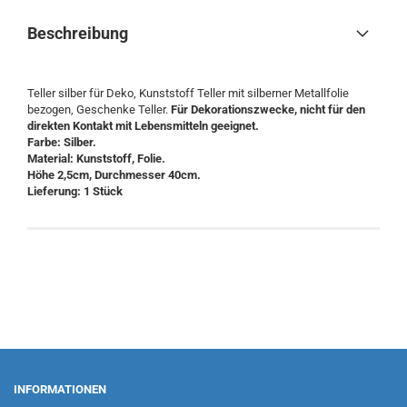
Beschreibung
Teller silber für Deko, Kunststoff Teller mit silberner Metallfolie
bezogen, Geschenke Teller.
Für Dekorationszwecke, nicht für den
direkten Kontakt mit Lebensmitteln geeignet.
Farbe: Silber.
Material: Kunststoff, Folie.
Höhe 2,5cm, Durchmesser 40cm.
Lieferung: 1 Stück
INFORMATIONEN