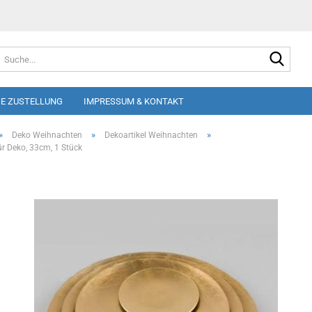
Suche
E ZUSTELLUNG
IMPRESSUM & KONTAKT
»
»
»
Deko Weihnachten
Dekoartikel Weihnachten
für Deko, 33cm, 1 Stück