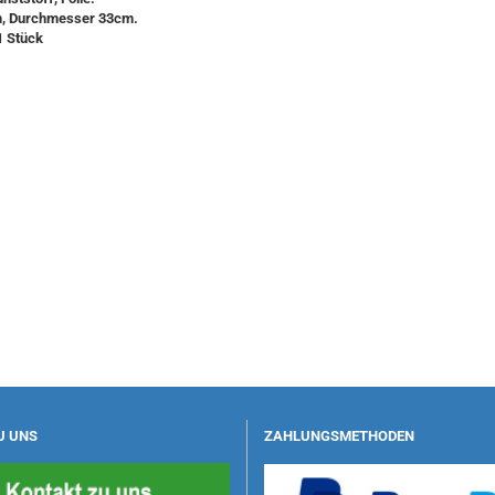
m, Durchmesser 33cm.
1 Stück
U UNS
ZAHLUNGSMETHODEN