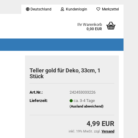
Deutschland
Kundenlogin
Merkzettel
...
Ihr Warenkorb
0,00 EUR
Teller gold für Deko, 33cm, 1
Stück
Art.Nr.:
242453033226
Lieferzeit:
ca. 3-4 Tage
(Ausland abweichend)
4,99 EUR
inkl. 19% MwSt. zzgl.
Versand