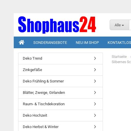
Alle
SONDERANGEBOTE
NEU IM SHOP
KONTAKTLOS
Startseite
Deko Trend
Silbernes S
Zinkgefäße
Deko Frühling & Sommer
Blätter, Zweige, Girlanden
Raum- & Tischdekoration
Deko Hochzeit
Deko Herbst & Winter