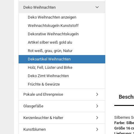
Deko Weihnachten
Deko Weihnachten anzeigen
Weihnachtskugeln Kunststoff
Dekorative Weihnachtskugeln
Artikel silber weiß gold alu
Rot weiß, grau, grün, Natur
Dekoartikel Weihnachten
Holz, Fell, Lüster und Birke
Deko Zimt Weihnachten
Früchte & Gewürze
Pokale und Ehrenpreise
Besch
Glasgefäße
Silbernes S
Kerzenleuchter & Halter
Farbe: Silbe
Größe 16 c
Kunstblumen
Lieferung: 