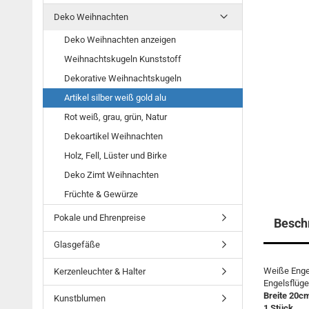
Deko Weihnachten
Deko Weihnachten anzeigen
Weihnachtskugeln Kunststoff
Dekorative Weihnachtskugeln
Artikel silber weiß gold alu
Rot weiß, grau, grün, Natur
Dekoartikel Weihnachten
Holz, Fell, Lüster und Birke
Deko Zimt Weihnachten
Früchte & Gewürze
Pokale und Ehrenpreise
Besch
Glasgefäße
Weiße Enge
Kerzenleuchter & Halter
Engelsflüge
Breite 20c
Kunstblumen
1 Stück