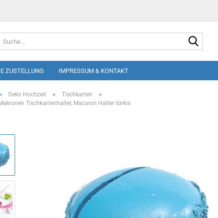
Suche
E ZUSTELLUNG
IMPRESSUM & KONTAKT
»
»
»
Deko Hochzeit
Tischkarten
Makronen Tischkartenhalter, Macaron Halter türkis