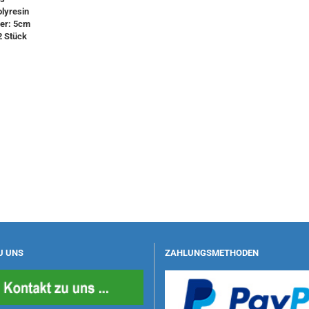
olyresin
er: 5cm
2 Stück
U UNS
ZAHLUNGSMETHODEN