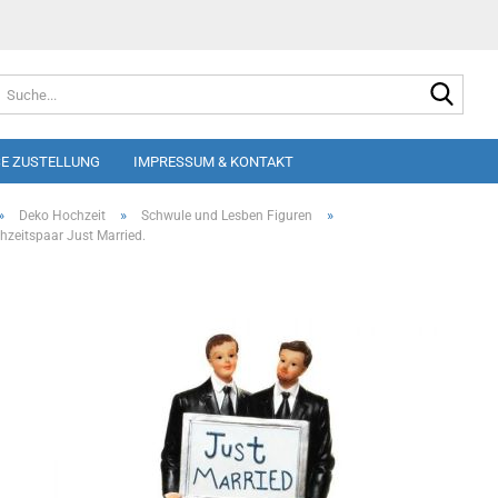
Suche
E ZUSTELLUNG
IMPRESSUM & KONTAKT
»
»
»
Deko Hochzeit
Schwule und Lesben Figuren
zeitspaar Just Married.