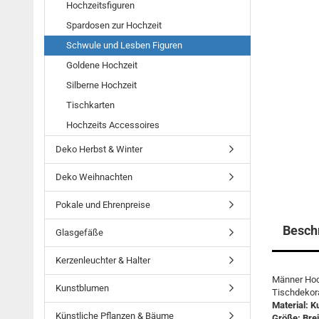
Hochzeitsfiguren
Spardosen zur Hochzeit
Schwule und Lesben Figuren
Goldene Hochzeit
Silberne Hochzeit
Tischkarten
Hochzeits Accessoires
Deko Herbst & Winter
Deko Weihnachten
Pokale und Ehrenpreise
Besch
Glasgefäße
Kerzenleuchter & Halter
Männer Hoch
Kunstblumen
Tischdekor
Material: K
Künstliche Pflanzen & Bäume
Größe: Bre