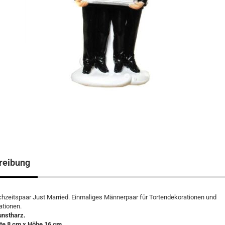
reibung
zeitspaar Just Married. Einmaliges Männerpaar für Tortendekorationen und
ationen.
unstharz.
ite 8 cm x Höhe 16 cm.