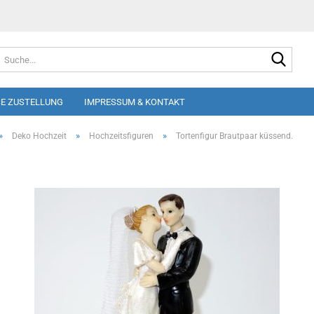
Suche
E ZUSTELLUNG
IMPRESSUM & KONTAKT
»
»
»
Deko Hochzeit
Hochzeitsfiguren
Tortenfigur Brautpaar küssend.