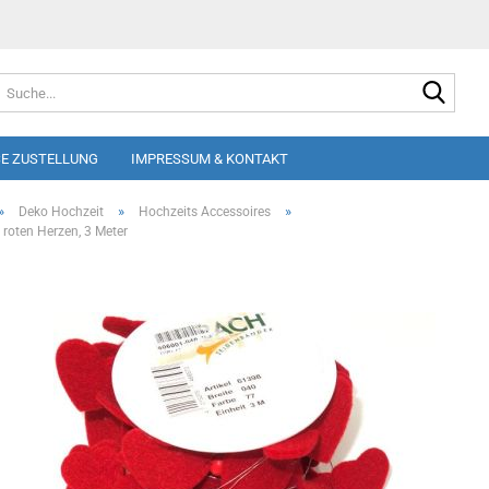
Suche
E ZUSTELLUNG
IMPRESSUM & KONTAKT
»
»
»
Deko Hochzeit
Hochzeits Accessoires
 roten Herzen, 3 Meter