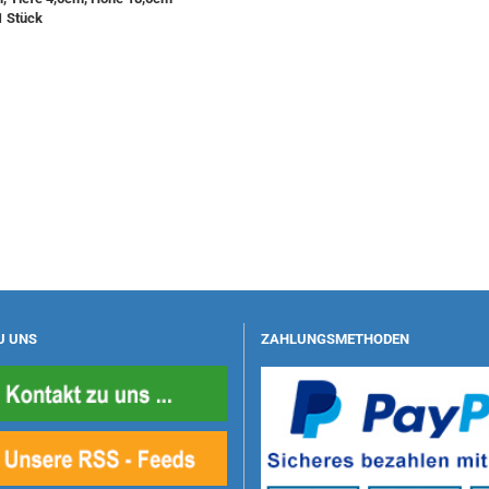
1 Stück
U UNS
ZAHLUNGSMETHODEN