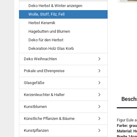
Deko Herbst & Winter anzeigen
Wolle, Stoff, Filz, Fell
Herbst Keramik
Hagebutten und Blumen
Deko für den Herbst
Dekoration Holz Glas Korb
Deko Weihnachten
Pokale und Ehrenpreise
Glasgefäße
Kerzenleuchter & Halter
Besch
Kunstblumen
Künstliche Pflanzen & Bäume
Figur Eule 
Farbe: grau
Kunstpflanzen
Material: H
Breite 14c