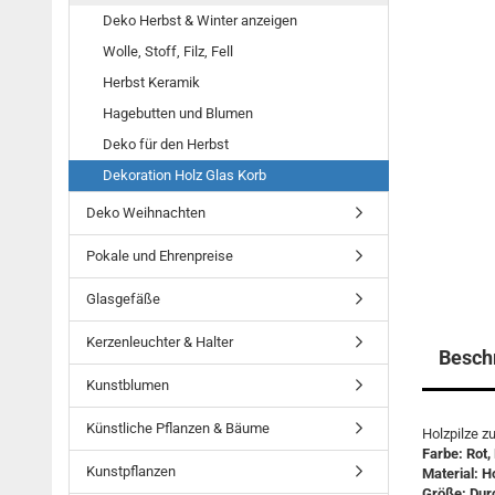
Deko Herbst & Winter anzeigen
Wolle, Stoff, Filz, Fell
Herbst Keramik
Hagebutten und Blumen
Deko für den Herbst
Dekoration Holz Glas Korb
Deko Weihnachten
Pokale und Ehrenpreise
Glasgefäße
Kerzenleuchter & Halter
Besch
Kunstblumen
Künstliche Pflanzen & Bäume
Holzpilze z
Farbe: Rot,
Kunstpflanzen
Material: H
Größe: Dur