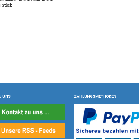
1 Stück
U UNS
ZAHLUNGSMETHODEN