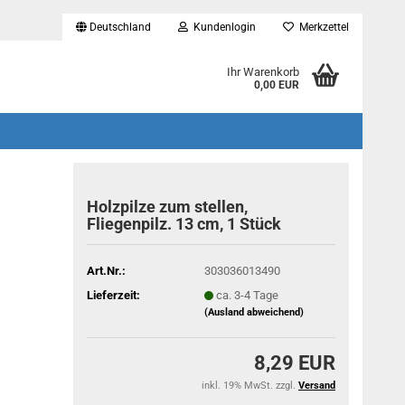
Deutschland
Kundenlogin
Merkzettel
...
Ihr Warenkorb
0,00 EUR
Holzpilze zum stellen,
Fliegenpilz. 13 cm, 1 Stück
Art.Nr.:
303036013490
Lieferzeit:
ca. 3-4 Tage
(Ausland abweichend)
8,29 EUR
inkl. 19% MwSt. zzgl.
Versand