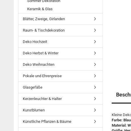
Sommer Dekoration
Keramik & Glas
Blätter, Zweige, Girlanden
Raum- & Tischdekoration
Deko Hochzeit
Deko Herbst & Winter
Deko Weihnachten
Pokale und Ehrenpreise
Glasgefäße
Besch
Kerzenleuchter & Halter
Kunstblumen
Kleine Deko
Farbe: Blau 
Künstliche Pflanzen & Bäume
​Material: W
Größe: Herz