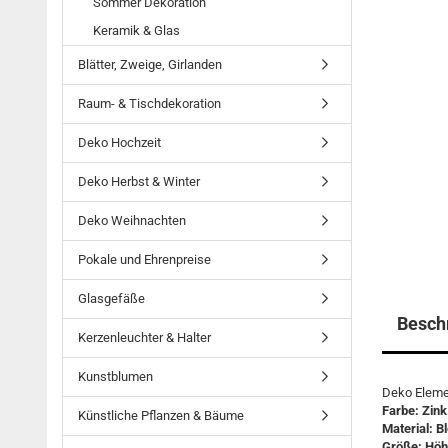
Sommer Dekoration
Keramik & Glas
Blätter, Zweige, Girlanden
Raum- & Tischdekoration
Deko Hochzeit
Deko Herbst & Winter
Deko Weihnachten
Pokale und Ehrenpreise
Glasgefäße
Besch
Kerzenleuchter & Halter
Kunstblumen
Deko Elemen
Farbe: Zink
Künstliche Pflanzen & Bäume
Material: B
Größe: Höh