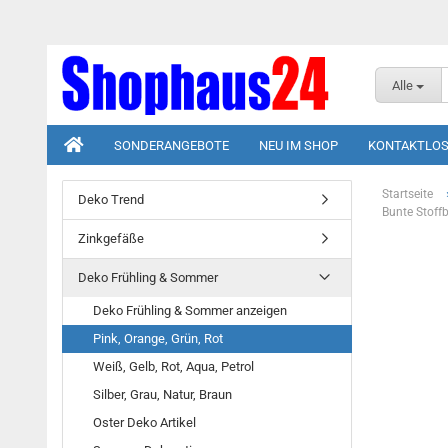
Alle
SONDERANGEBOTE
NEU IM SHOP
KONTAKTLOS
Startseite
Deko Trend
Bunte Stoff
Zinkgefäße
Deko Frühling & Sommer
Deko Frühling & Sommer anzeigen
Pink, Orange, Grün, Rot
Weiß, Gelb, Rot, Aqua, Petrol
Silber, Grau, Natur, Braun
Oster Deko Artikel