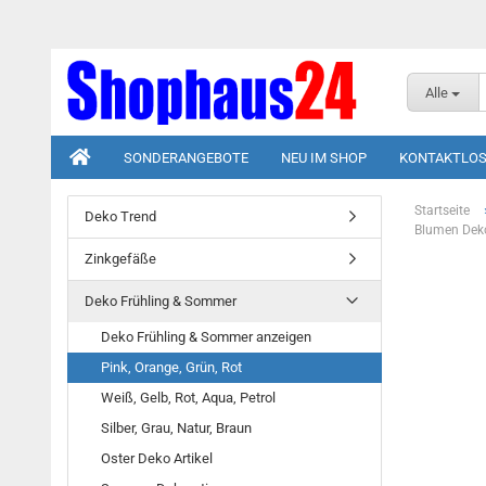
Alle
SONDERANGEBOTE
NEU IM SHOP
KONTAKTLOS
Startseite
Deko Trend
Blumen Deko
Zinkgefäße
Deko Frühling & Sommer
Deko Frühling & Sommer anzeigen
Pink, Orange, Grün, Rot
Weiß, Gelb, Rot, Aqua, Petrol
Silber, Grau, Natur, Braun
Oster Deko Artikel