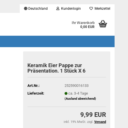
Deutschland
Kundenlogin
Merkzettel
...
Ihr Warenkorb
0,00 EUR
Keramik Eier Pappe zur
Präsentation. 1 Stück X 6
Art.Nr.:
252590016133
Lieferzeit:
ca. 3-4 Tage
(Ausland abweichend)
9,99 EUR
inkl. 19% MwSt. zzgl.
Versand