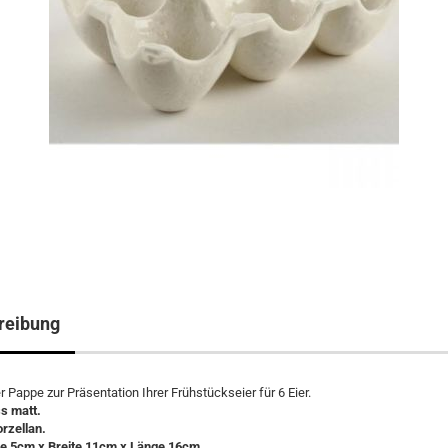
reibung
r Pappe zur Präsentation Ihrer Frühstückseier für 6 Eier.
s matt.
orzellan.
e 5cm x Breite 11cm x Länge 16cm.