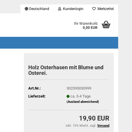
Deutschland
Kundenlogin
Merkzettel
...
Ihr Warenkorb
0,00 EUR
Holz Osterhasen mit Blume und
Osterei.
Art.Nr.:
302595030999
Lieferzeit:
ca. 3-4 Tage
(Ausland abweichend)
19,90 EUR
inkl. 19% MwSt. zzgl.
Versand