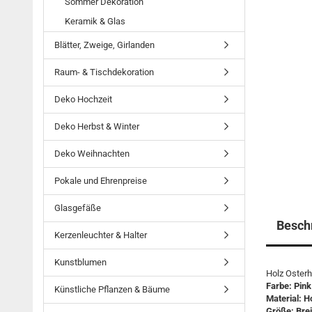
Sommer Dekoration
Keramik & Glas
Blätter, Zweige, Girlanden
Raum- & Tischdekoration
Deko Hochzeit
Deko Herbst & Winter
Deko Weihnachten
Pokale und Ehrenpreise
Glasgefäße
Besch
Kerzenleuchter & Halter
Kunstblumen
Holz Osterh
Farbe: Pink
Künstliche Pflanzen & Bäume
Material: H
Größe: Brei