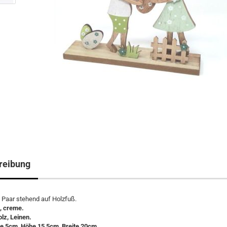
reibung
 Paar stehend auf Holzfuß.
, creme.
olz, Leinen.
fe 5cm, Höhe 15,5cm, Breite 20cm.