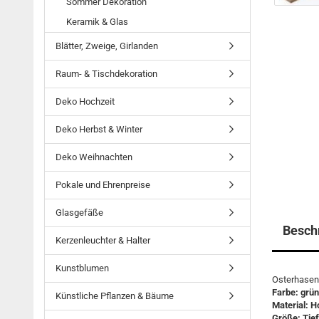
Sommer Dekoration
Keramik & Glas
Blätter, Zweige, Girlanden
Raum- & Tischdekoration
Deko Hochzeit
Deko Herbst & Winter
Deko Weihnachten
Pokale und Ehrenpreise
Glasgefäße
Besch
Kerzenleuchter & Halter
Kunstblumen
Osterhasen
Farbe: grün
Künstliche Pflanzen & Bäume
Material: H
Größe: Tie