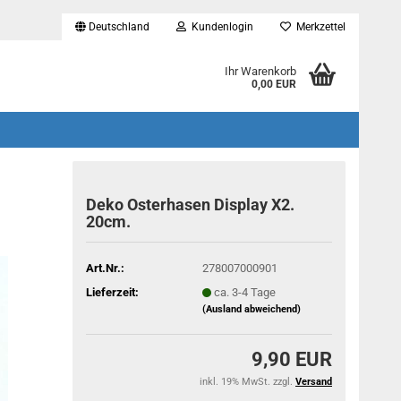
Deutschland
Kundenlogin
Merkzettel
...
Ihr Warenkorb
0,00 EUR
Deko Osterhasen Display X2.
20cm.
Art.Nr.:
278007000901
Lieferzeit:
ca. 3-4 Tage
(Ausland abweichend)
9,90 EUR
inkl. 19% MwSt. zzgl.
Versand