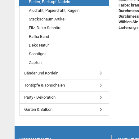
Perlen, Perlkopf Nadeln
Farbe: bran
Aludraht, Papierdraht, Kugeln
Durchmesse
Durchmess
Steckschaum Artikel
Wählen Sie 
Lieferung i
Filz, Deko Schnüre
Raffia Band
Deko Natur
Sonstiges
Zapfen
Bänder und Kordeln
Tontöpfe & Tonschalen
Party - Dekoration
Garten & Balkon