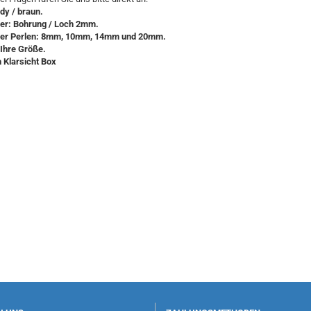
dy / braun.
r: Bohrung / Loch 2mm.
er Perlen: 8mm, 10mm, 14mm und 20mm.
Ihre Größe.
n Klarsicht Box