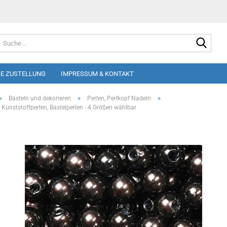
Suche
E ZUSTELLUNG
IMPRESSUM & KONTAKT
»
»
»
Basteln und dekorieren
Perlen, Perlkopf Nadeln
 Kunststoffperlen, Bastelperlen - 4 Größen wählbar