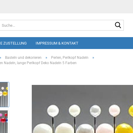
Suche
E ZUSTELLUNG
IMPRESSUM & KONTAKT
»
»
»
Basteln und dekorieren
Perlen, Perlkopf Nadeln
n Nadeln, lange Perlkopf Deko Nadeln 5 Farben